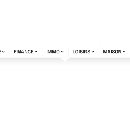
E
FINANCE
IMMO
LOISIRS
MAISON
l’autonomie L5