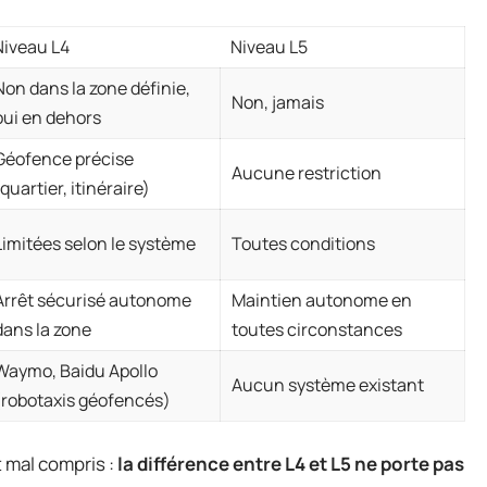
Niveau L4
Niveau L5
Non dans la zone définie,
Non, jamais
oui en dehors
Géofence précise
Aucune restriction
(quartier, itinéraire)
Limitées selon le système
Toutes conditions
Arrêt sécurisé autonome
Maintien autonome en
dans la zone
toutes circonstances
Waymo, Baidu Apollo
Aucun système existant
(robotaxis géofencés)
 mal compris :
la différence entre L4 et L5 ne porte pas