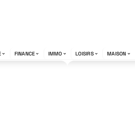
E
FINANCE
IMMO
LOISIRS
MAISON
rnière
r les voitures