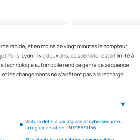
rne rapide, et en moins de vingt minutes le compteur
t Paris-Lyon. Il y a deux ans, ce scénario restait limité à
la technologie automobile rend ce genre de séquence
 et les changements ne s’arrêtent pas à la recharge.
Voiture définie par logiciel et cybersécurité :
la réglementation UN R155/R156
 :
SUV électrique et hybride rechargeable :