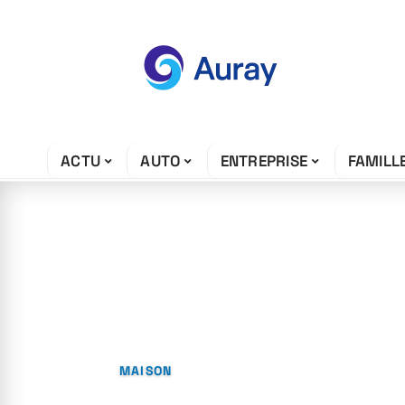
ACTU
AUTO
ENTREPRISE
FAMILL
8 juin 2026
Quels légumes o
besoin de soleil
MAISON