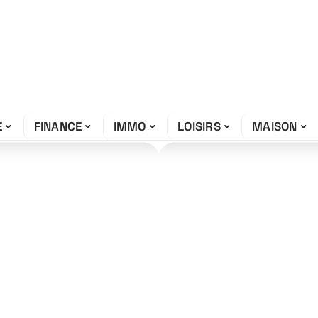
E
FINANCE
IMMO
LOISIRS
MAISON
nt le plus
 ?