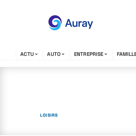
ACTU
AUTO
ENTREPRISE
FAMILL
3 juin 2026
C’est quoi l’Ede
LOISIRS