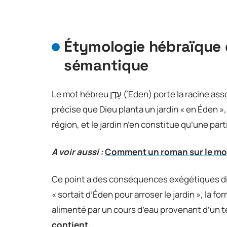
Étymologie hébraïque 
sémantique
Le mot hébreu עֵדֶן (ʿEden) porte la racine associée au plaisir et aux délices. Dans Genèse 2:8, le texte
précise que Dieu planta un jardin « en Éden »,
région, et le jardin n’en constitue qu’une part
A voir aussi :
Comment un roman sur le moye
Ce point a des conséquences exégétiques di
« sortait d’Éden pour arroser le jardin », la 
alimenté par un cours d’eau provenant d’un te
contient.